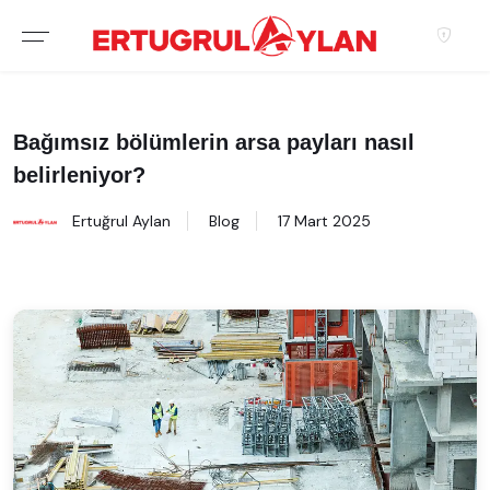
Hakkımızda
EKIBIMIZ
Bağımsız bölümlerin arsa payları nasıl
belirleniyor?
EMLAK SITELERIMIZ
Ertuğrul Aylan
Blog
17 Mart 2025
EMLAK OFISLERIMIZ