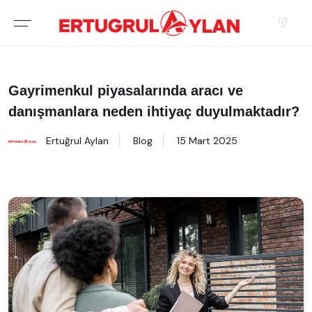
Hakkımızda
EKIBIMIZ
Gayrimenkul piyasalarında aracı ve
danışmanlara neden ihtiyaç duyulmaktadır?
EMLAK SITELERIMIZ
Ertuğrul Aylan
Blog
15 Mart 2025
EMLAK OFISLERIMIZ