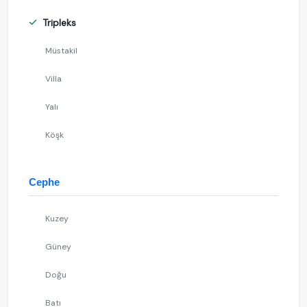
Tripleks
Müstakil
Villa
Yalı
Köşk
Cephe
Kuzey
Güney
Doğu
Batı