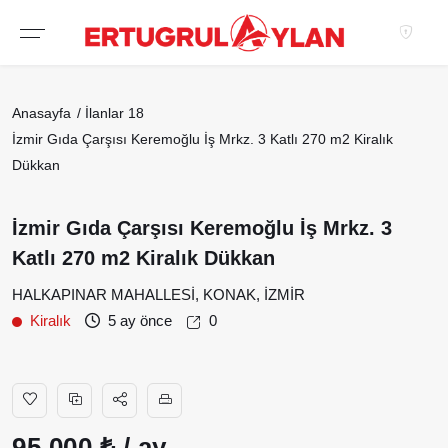
Hakkımızda
Anasayfa
İlanlar
18
EKIBIMIZ
İzmir Gıda Çarşısı Keremoğlu İş Mrkz. 3 Katlı 270 m2 Kiralık
EMLAK SITELERIMIZ
Dükkan
EMLAK OFISLERIMIZ
İzmir Gıda Çarşısı Keremoğlu İş Mrkz. 3
Katlı 270 m2 Kiralık Dükkan
HALKAPINAR MAHALLESİ, KONAK, İZMİR
Kiralık
5 ay önce
0
95.000 ₺ / ay