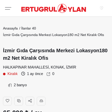
Hakkımızda
Anasayfa
İlanlar
40
EKIBIMIZ
İzmir Gıda Çarşısında Merkezi Lokasyon180 m2 Net Kiralık Ofis
EMLAK SITELERIMIZ
İzmir Gıda Çarşısında Merkezi Lokasyon180
EMLAK OFISLERIMIZ
m2 Net Kiralık Ofis
HALKAPINAR MAHALLESİ, KONAK, İZMİR
Kiralık
1 ay önce
0
2 banyo