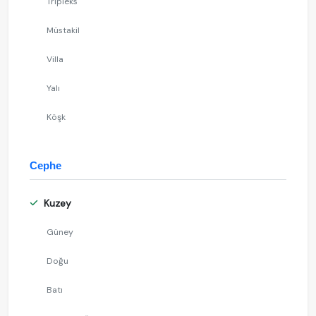
Tripleks
Müstakil
Villa
Yalı
Köşk
Cephe
Kuzey
Güney
Doğu
Batı