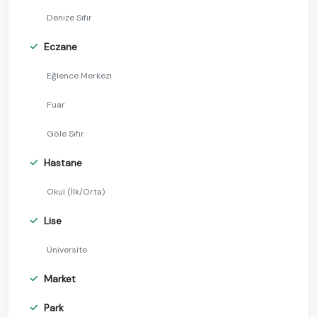
Denize Sıfır
Eczane
Eğlence Merkezi
Fuar
Göle Sıfır
Hastane
Okul (İlk/Orta)
Lise
Üniversite
Market
Park