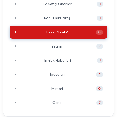
Ev Satışı Önerileri
1
Konut Kira Artışı
1
Pazar Nasıl ?
0
Yatırım
7
Emlak Haberleri
1
İpucuları
2
Mimari
0
Genel
7