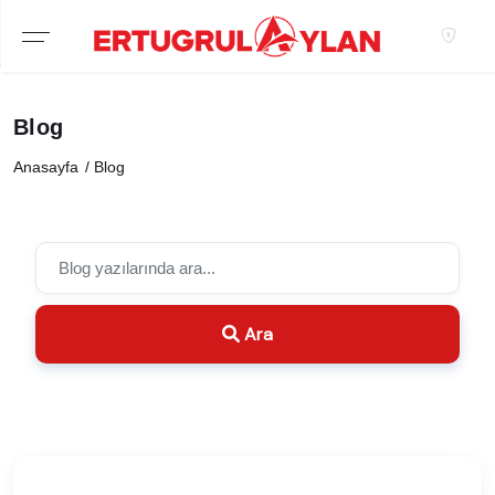
Hakkımızda
Blog
EKIBIMIZ
Anasayfa
Blog
EMLAK SITELERIMIZ
EMLAK OFISLERIMIZ
Ara