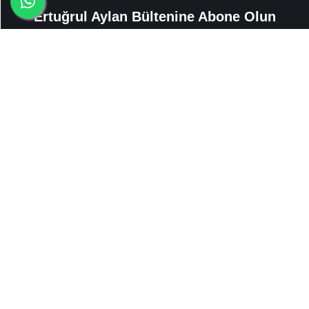
Ertuğrul Aylan Bültenine Abone Olun
Spam göndermiyoruz, endişelenmeyin.
Abone Ol
KVKK Aydınlatma Metni
'ni okudum ve kabul ediyorum. *
İletişim bilgilerimin kullanılmasına ve benimle iletişime geçilmesine izin
veriyorum. *
Adres
Halkapınar Mahallesi 1203 Sokak No:13 Ofis:905 Konak,İzmir