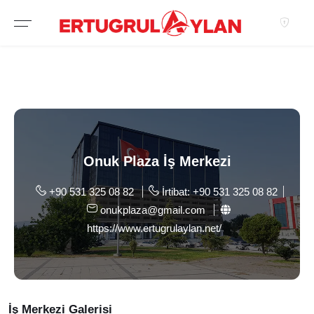
Hakkımızda
EKIBIMIZ
EMLAK SITELERIMIZ
EMLAK OFISLERIMIZ
Onuk Plaza İş Merkezi
+90 531 325 08 82
İrtibat: +90 531 325 08 82
onukplaza@gmail.com
https://www.ertugrulaylan.net/
İş Merkezi Galerisi