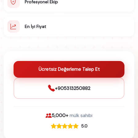
Profesyonel Ekip
En İyi Fiyat
Ücretsiz Değerleme Talep Et
+905313250882
5,000+
mülk sahibi
5.0