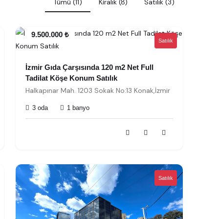
Tümü (11)
Kiralık (8)
Satılık (3)
9.500.000 ₺
Satılık
İzmir Gıda Çarşısında 120 m2 Net Full
Tadilat Köşe Konum Satılık
Halkapınar Mah. 1203 Sokak No:13 Konak,İzmir
3 oda
1 banyo
Satılık