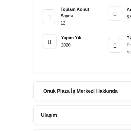
Toplam Konut
Ar
Sayısı
5.
12
Y
Yapım Yılı
Pr
2020
Y
Onuk Plaza İş Merkezi Hakkında
Ulaşım