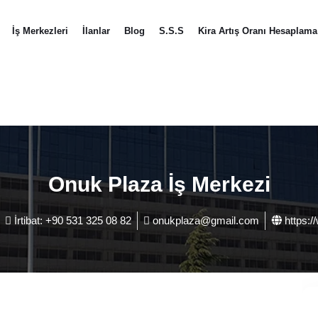
İş Merkezleri
İlanlar
Blog
S.S.S
Kira Artış Oranı Hesaplama
Onuk Plaza İş Merkezi
İrtibat: +90 531 325 08 82
onukplaza@gmail.com
https:/