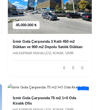
45.000.000 ₺
İzmir Gıda Çarşısında 3 Katlı 450 m2
Dükkan ve 900 m2 Depolu Satılık Dükkan
HALKAPINAR MAHALLESİ, KONAK, İZMİR
30.000 ₺ / ay
Kiralık
İzmir Gıda Çarşısında 75 m2 1+0 Oda
Kiralık Ofis
HALKAPINAR MAHALLESİ, KONAK, İZMİR