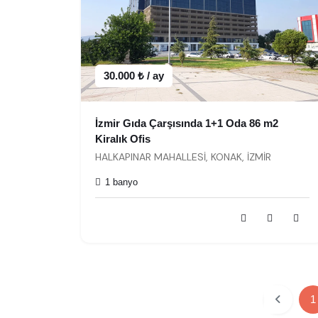
30.000 ₺ / ay
İzmir Gıda Çarşısında 1+1 Oda 86 m2
Kiralık Ofis
HALKAPINAR MAHALLESİ, KONAK, İZMİR
1 banyo
1