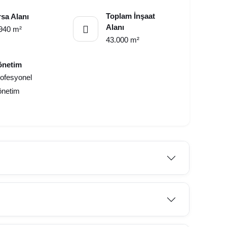
Toplam İnşaat
sa Alanı
Alanı
940 m²
43.000 m²
önetim
ofesyonel
önetim