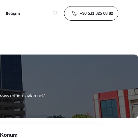
+90 531 325 08 82
İletişim
/www.ertugrulaylan.net/
Konum